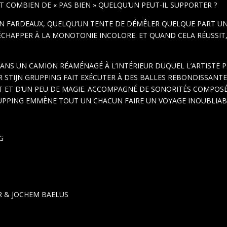
T COMBIEN DE « PAS BIEN » QUELQU’UN PEUT-IL SUPPORTER ?
EN FARDEAUX, QUELQU’UN TENTE DE DÉMÊLER QUELQUE PART U
D’ÉCHAPPER À LA MONOTONIE INCOLORE. ET QUAND CELA RÉUSSIT
NS UN CAMION RÉAMÉNAGÉ À L’INTÉRIEUR DUQUEL L’ARTISTE P
 STIJN GRUPPING FAIT EXÉCUTER À DES BALLES REBONDISSANT
T ET D’UN PEU DE MAGIE. ACCOMPAGNÉ DE SONORITÉS COMPOSÉ
RUPPING EMMÈNE TOUT UN CHACUN FAIRE UN VOYAGE INOUBLIAB
G
R & JOCHEM BAELUS