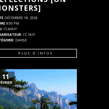
ONSTERS]
TE
DÉCEMBRE 18, 2026
URE
8:00 PM
U:
CCAHUY
GANISATEUR:
CC HUY
TÉGORIE:
DANSE
PLUS D'INFOS
11
FÉVRIER