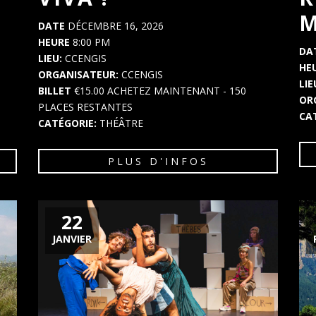
M
DATE
DÉCEMBRE 16, 2026
HEURE
8:00 PM
DA
LIEU:
CCENGIS
HE
ORGANISATEUR:
CCENGIS
LIE
BILLET
€15.00
ACHETEZ MAINTENANT
- 150
OR
PLACES RESTANTES
CA
CATÉGORIE:
THÉÂTRE
PLUS D'INFOS
22
JANVIER