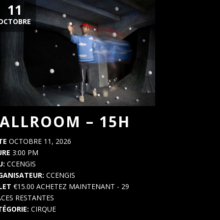
11
OCTOBRE
ALLROOM – 15H
TE
OCTOBRE 11, 2026
URE
3:00 PM
U:
CCENGIS
GANISATEUR:
CCENGIS
LLET
€15.00
ACHETEZ MAINTENANT
- 29
ACES RESTANTES
TÉGORIE:
CIRQUE