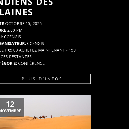
NDIENS DES
LAINES
TE
OCTOBRE 15, 2026
URE
2:00 PM
U:
CCENGIS
GANISATEUR:
CCENGIS
LLET
€5.00
ACHETEZ MAINTENANT
- 150
ACES RESTANTES
TÉGORIE:
CONFÉRENCE
PLUS D'INFOS
12
NOVEMBRE