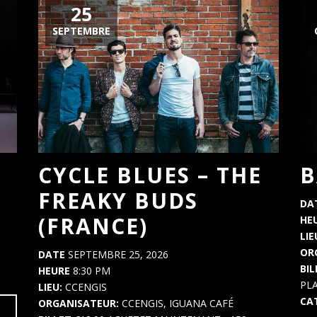
25
SEPTEMBRE
B
CYCLE BLUES – THE
FREAKY BUDS
DA
(FRANCE)
HE
LIE
OR
DATE
SEPTEMBRE 25, 2026
BI
HEURE
8:30 PM
PL
LIEU:
CCENGIS
CA
ORGANISATEUR:
CCENGIS, IGUANA CAFÉ