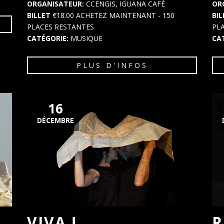
ORGANISATEUR:
CCENGIS, IGUANA CAFÉ
OR
BILLET
€18.00
ACHETEZ MAINTENANT
- 150
BI
PLACES RESTANTES
PL
CATÉGORIE:
MUSIQUE
CA
PLUS D'INFOS
16
DÉCEMBRE
VIVA !
R