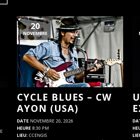
20
NOVEMBRE
CYCLE BLUES – CW
U
AYON (USA)
E
DATE
NOVEMBRE 20, 2026
DA
HEURE
8:30 PM
HE
E
LIEU:
CCENGIS
LIE