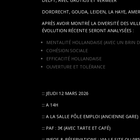
DELFT, AVEC GROTIUS ET VERMEER
DORDRECHT, GOUDA, LEIDEN, LA HAYE, AM
APRÈS AVOIR MONTRÉ LA DIVERSITÉ DES VIL
ÉVOLUTION RÉCENTE SERONT ANALYSÉES :
MENTALITÉ HOLLANDAISE (AVEC UN BRIN 
COHÉSION SOCIALE
EFFICACITÉ HOLLANDAISE
OUVERTURE ET TOLÉRANCE
::: JEUDI 12 MARS 2026
::: A 14H
::: A LA SALLE PÔLE EMPLOI (ANCIENNE GARE
::: PAF : 3€ (AVEC TARTE ET CAFÉ)
::: INFOS & RÉSERVATIONS : VIA LE SITE OU 085