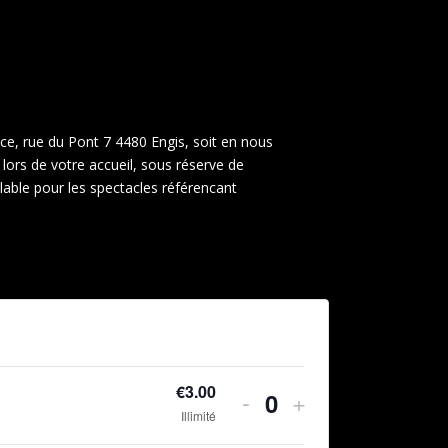
ace, rue du Pont 7 4480 Engis, soit en nous
lors de votre accueil, sous réserve de
alable pour les spectacles référencant
€
3.00
Diminuer
Augmenter
-
+
Quantité
Illimité
la
la