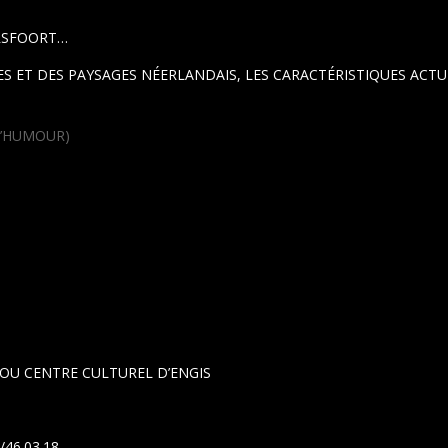
ERSFOORT…
LES ET DES PAYSAGES NÉERLANDAIS, LES CARACTÉRISTIQUES ACT
D’HUMOUR)
) OU CENTRE CULTUREL D’ENGIS
/46.03.18