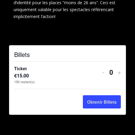
d’identité pour les places “moins de 26 ans”. Ceci est
uniquement valable pour les spectacles référencant
implicitement l’action!
Billets
Ticket
Diminuer
Augm
-
+
Quantité
€
15.00
la
la
150
restant(s)
quantité
quant
de
de
Obtenir Billets
billets
billet
pour
pour
Ticket
Ticke