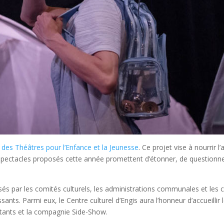
des Théâtres pour l’Enfance et la Jeunesse
. Ce projet vise à nourrir 
 spectacles proposés cette année promettent d’étonner, de questionner 
sés par les comités culturels, les administrations communales et les c
ssants. Parmi eux, le Centre culturel d’Engis aura l’honneur d’accueillir
tants et la compagnie Side-Show.