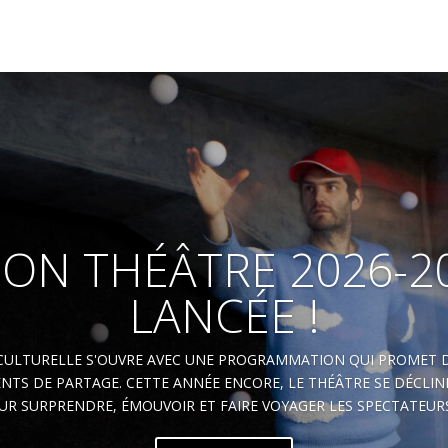
SON THÉÂTRE 2026-2
LANCÉE !
CULTURELLE S'OUVRE AVEC UNE PROGRAMMATION QUI PROMET 
TS DE PARTAGE. CETTE ANNÉE ENCORE, LE THÉÂTRE SE DÉCLIN
R SURPRENDRE, ÉMOUVOIR ET FAIRE VOYAGER LES SPECTATEURS.