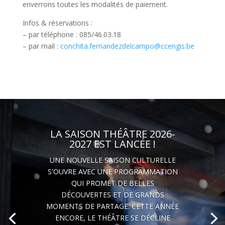
enverrons toutes les modalités de paiement.
Infos & réservations :
– par téléphone : 085/46.03.18
– par mail :
conchita.fernandezdelcampo@ccengis.be
LA SAISON THÉÂTRE 2026-
2027 EST LANCÉE !
UNE NOUVELLE SAISON CULTURELLE
S'OUVRE AVEC UNE PROGRAMMATION
QUI PROMET DE BELLES
DÉCOUVERTES ET DE GRANDS
MOMENTS DE PARTAGE. CETTE ANNÉE
ENCORE, LE THÉÂTRE SE DÉCLINE